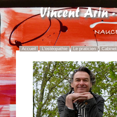
Accueil
L'ostéopathie
Le praticien
Cabinet